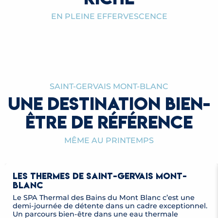
4 MUSÉES, 4 LIEUX D’EXPRESSION
ARTISTIQUE
EN PLEINE EFFERVESCENCE
LES VISITES GUIDÉES
LES ANIMATIONS ET ATELIERS CULTURELS
LIRE LA SUITE
LES EXPOS & CONFÉRENCES
LIRE LA SUITE
LIRE LA SUITE
LIRE LA SUITE
SAINT-GERVAIS MONT-BLANC
UNE DESTINATION BIEN-
ÊTRE DE RÉFÉRENCE
MÊME AU PRINTEMPS
LES THERMES DE SAINT-GERVAIS MONT-
BLANC
Le SPA Thermal des Bains du Mont Blanc c’est une
demi-journée de détente dans un cadre exceptionnel.
Un parcours bien-être dans une eau thermale