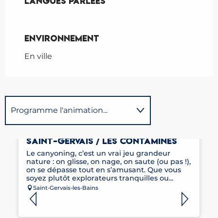
Langues parlées
Langues parlées
Environnement
Environnement
En ville
Programme l'animation...
CANYONING AVEC LES GUIDES DE
Est organisé dans le cadre de
SAINT-GERVAIS / LES CONTAMINES
...
Le canyoning, c’est un vrai jeu grandeur
nature : on glisse, on nage, on saute (ou pas !),
on se dépasse tout en s’amusant. Que vous
soyez plutôt explorateurs tranquilles ou...
Saint-Gervais-les-Bains