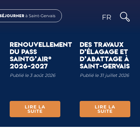
FR
Séjourner
à Saint-Gervais
Voir la vidéo
Recher
RENOUVELLEMENT
DES TRAVAUX
DU PASS
D’ÉLAGAGE ET
SAINTG’AIR®
D’ABATTAGE À
2026-2027
SAINT-GERVAIS
Publié le 3 août 2026
Publié le 31 juillet 2026
LIRE LA
LIRE LA
SUITE
SUITE