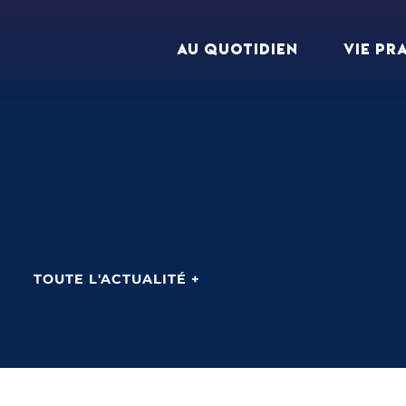
Aller
au
AU QUOTIDIEN
VIE PR
contenu
principal
L'ACTU DE SAINT-G
TOUTE L'ACTUALITÉ +