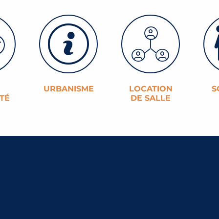
E
URBANISME
LOCATION
S
ITÉ
DE SALLE