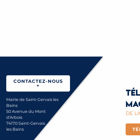
CONTACTEZ-NOUS
+
Té
Mairie de Saint-Gervais les
ma
Bains
50 Avenue du Mont
DE LA
d'Arbois
74170 Saint-Gervais
TÉ
les Bains