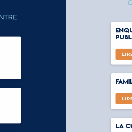
E
O
NTRE
ENQU
PUBL
LIR
FAMI
LIR
LA C