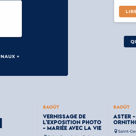
LIR
Q
UNAUX +
8
AOÛT
8
AOÛT
VERNISSAGE DE
ASTER -
I
L'EXPOSITION PHOTO
ORNITH
- MARIÉE AVEC LA VIE
Saint-Ge