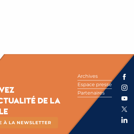
Archives
Espace presse
ivez
Partenaires
ctualité de la
le
RE À LA NEWSLETTER