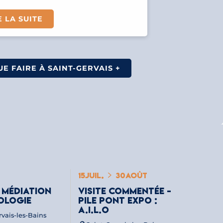
E LA SUITE
UE FAIRE À SAINT-GERVAIS +
15
JUIL.
30
AOÛT
 MÉDIATION
VISITE COMMENTÉE -
OLOGIE
PILE PONT EXPO :
A.I.L.O
rvais-les-Bains