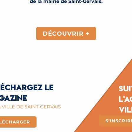
de la mairie de Saint-Gervais.
DÉCOUVRIR +
léchargez le
Su
gazine
l'a
 VILLE DE SAINT-GERVAIS
vil
S’INSCRI
LÉCHARGER