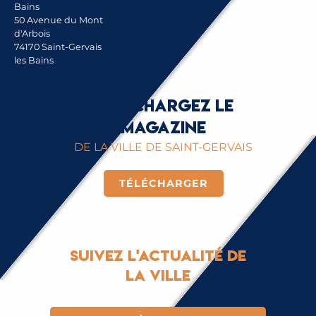
Bains
50 Avenue du Mont
d'Arbois
74170 Saint-Gervais
les Bains
Téléchargez le
magazine
DE LA VILLE DE SAINT-GERVAIS
TÉLÉCHARGER
Suivez l'actualité de
la ville