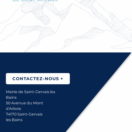
MARCHÉS PUBLICS
CONTACTEZ-NOUS +
Mairie de Saint-Gervais les
Bains
50 Avenue du Mont
d'Arbois
74170 Saint-Gervais
les Bains