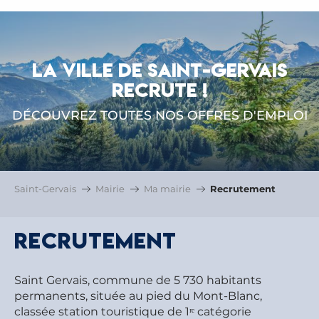
LA VILLE DE SAINT-GERVAIS
RECRUTE !
DÉCOUVREZ TOUTES NOS OFFRES D'EMPLOI
Saint-Gervais
Mairie
Ma mairie
Recrutement
Recrutement
Saint Gervais, commune de 5 730 habitants
permanents, située au pied du Mont-Blanc,
classée station touristique de 1ʳᵉ catégorie