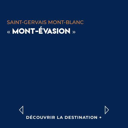
SAINT-GERVAIS MONT-BLANC
« MONT-ÉVASION »
Saint-Gervais Mont-Blanc c’est avant tout le Bien-
Vivre à la montagne tout au long des 4 saisons
!
Village de Haute-Savoie, blotti au pied du Mont-
Blanc
, riche de son passé et tourné vers l’avenir dans
le respect de son patrimoine naturel et de son
histoire, vous y vivrez toutes les Émotions Alpines
avec ses habitants, fiers et heureux de partager les
bienfaits et les merveilles de leur territoire !
LES MEILLEURS ITINÉRAIRES DE
RANDONNÉE
DÉCOUVRIR LA DESTINATION +