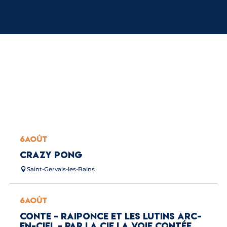
THÉÂTRE DANS LES ALPAGES
LIRE LA SUITE
6
AOÛT
CRAZY PONG
Saint-Gervais-les-Bains
6
AOÛT
CONTE - RAIPONCE ET LES LUTINS ARC-
EN-CIEL - PAR LA CIE LA VOIE CONTÉE