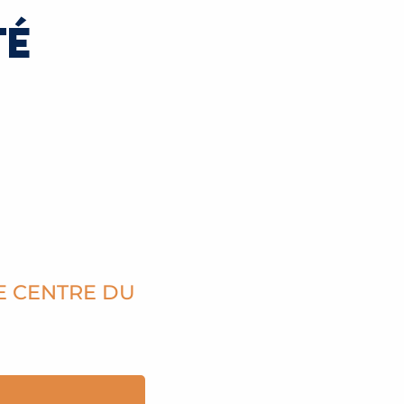
TÉ
 À SAINT-GERVAIS DEPUIS GENÈVE ?
LIRE LA SUITE
LE CENTRE DU