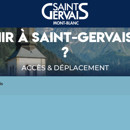
R À SAINT-GERVA
?
ACCÈS & DÉPLACEMENT
is
E SAINT GERVAIS MONT-
ITURAGE!