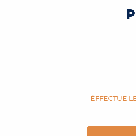
P
SE DÉPLACER À SAINT-GE
LIRE LA SUITE
ÉFFECTUE LE