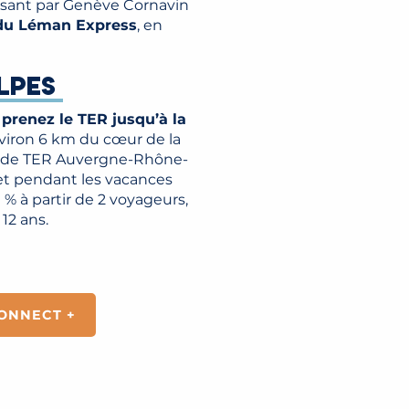
ssant par Genève Cornavin
d du Léman Express
, en
VENIR EN TRAIN
LPES
prenez le TER jusqu’à la
nviron 6 km du cœur de la
OMO de TER Auvergne-Rhône-
 et pendant les vacances
 % à partir de 2 voyageurs,
12 ans.
ONNECT +