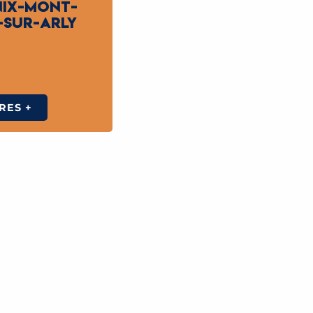
NIX-MONT-
-SUR-ARLY
RES +