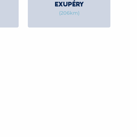
EXUPÉRY
(206km)