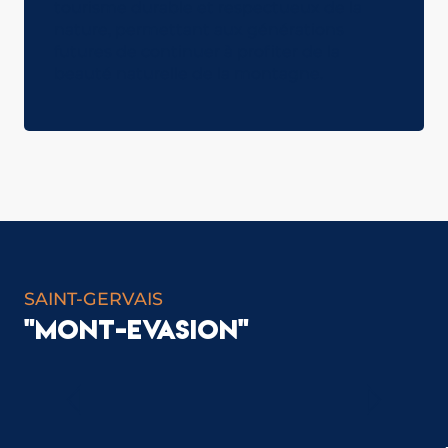
tourisme durable et respectueux de la
nature, permettant aux générations
futures de continuer à profiter de la
beauté naturelle de la montagne.
LE GUIDE DES ÉCOGESTES
TÉLÉCHARGER
SAINT-GERVAIS
"MONT-EVASION"
LE MASSIF DU MONT-BLANC