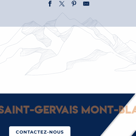
GARE ROUTIÈRE - GARE SNCF
BORNES DE RECHARGE
LIGNE SAT Y84 +
aint-Gervais Mont-Blan
CONTACTEZ-NOUS