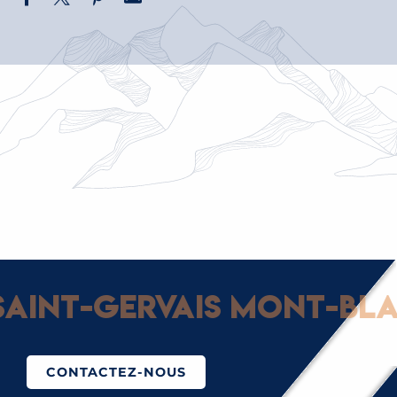
DÉCOUVREZ SAINT-NICOLAS DE VÉROCE
LES ÉGLISES ET CHAPELLES DE SAINT-
GERVAIS, JOYAUX DES ALPES
LES PARCOURS CULTURELS
4 MUSÉES, 4 LIEUX D’EXPRESSION
ARTISTIQUE
Destination labélisée
PAYS D'ART ET D'HISTOIRE
EN SAVOIR +
aint-Gervais Mont-Blan
CONTACTEZ-NOUS