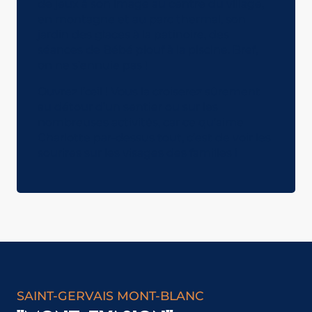
de jeux à son image au centre du village,
en montagne et au parc thermal, son
jardin des glaces à la patinoire, des
séances de Bébé plouf à la piscine. Bref,
on ne s’ennuie pas !
Ouvrez l’œil ! Vous la croiserez sûrement
au détour d’un sentier ou sur les
nombreuses activités, car ce qu’aime
Charlotte par-dessus tout, c’est de voir les
sourires sur les visages des familles !
SAINT-GERVAIS MONT-BLANC