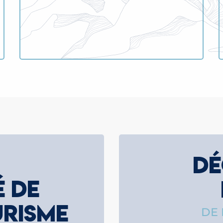
DÉ
É DE
URISME
DE 