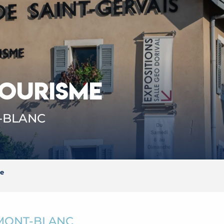
TOURISME
T-BLANC
me
 MONT-BLANC