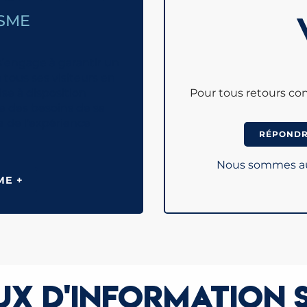
ISME
s’engage à garantir un
 tous ses visiteurs en
se à disposition
Pour tous retours con
ve des besoins de sa
e de l’expérience
RÉPONDRE
Nous sommes aus
ME +
X D'INFORMATION 