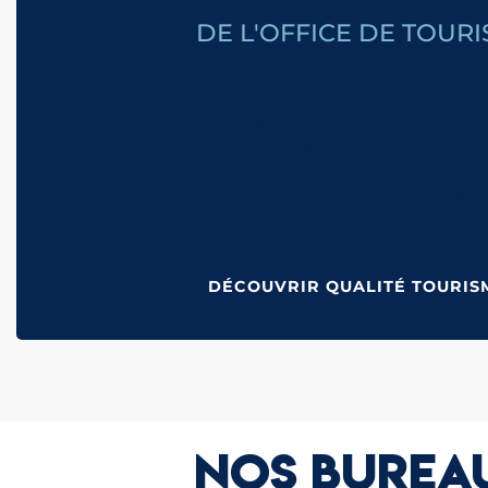
DE L'OFFICE DE TOUR
L’Office de Tourisme de Saint-Gervais Mont-Blanc 
accueil chaleureux, professionnel et personnalisé à
s’appuyant sur la formation de son personnel, la mi
d’informations fiables et accessibles, l’écoute acti
clientèle dans une logique d’amélioration continu
client.
DÉCOUVRIR QUALITÉ TOURIS
NOS BUREAU