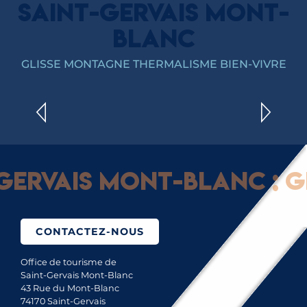
SAINT-GERVAIS MONT-
BLANC
PROFITER DE LA MONTAGNE POUR UNE
JOURNÉE SKI PLAISIR
GLISSE MONTAGNE THERMALISME BIEN-VIVRE
LIRE LA SUITE
vais Mont-Blanc : Glis
CONTACTEZ-NOUS
Office de tourisme de
Saint-Gervais Mont-Blanc
43 Rue du Mont-Blanc
74170 Saint-Gervais