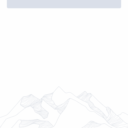
ASSOCIATIONS
RÉUNIONS PUBLIQUES
TAXE DE SÉJOUR
SERVICE SCOLAIRE ET SOCIAL
BÉNÉVOLAT
VIVRE À SAINT-GERVAIS
SÉCURITÉ
FAMILLE, ENFANTS, SENIORS
URBANISME, VOIRIE ET CONTRUCTION
ENVIRONNEMENT
EAU ET ASSAINISSEMENT
TRANSPORTS ET MOBILITÉ
ENQUÊTES ET CONCERTATIONS
PUBLIQUES
JURIDIQUE
NAISSANCES, MARIAGES, DÉCÈS ET
PARRAINAGES CIVILS