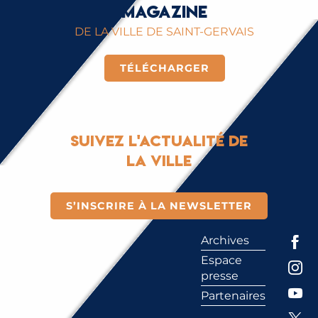
magazine
DE LA VILLE DE SAINT-GERVAIS
TÉLÉCHARGER
Suivez l'actualité de
la ville
S’INSCRIRE À LA NEWSLETTER
Archives
Espace
presse
Partenaires