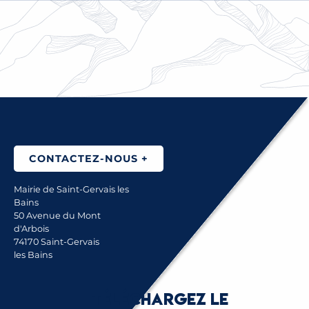
BUDGETS ET FINANCES
LIRE LA SUITE
CONTACTEZ-NOUS +
Mairie de Saint-Gervais les
Bains
50 Avenue du Mont
d'Arbois
74170 Saint-Gervais
les Bains
Téléchargez le