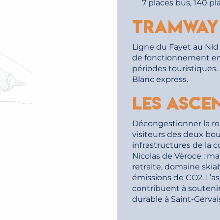
7 places bus, 140 p
BUS - NAVETTES
Tramway
GERVAIS
LACER À SAINT-
S
Ligne du Fayet au Nid d’
de fonctionnement en
périodes touristiques.
Blanc express.
A SUITE
A SUITE
Les asce
Décongestionner la ro
visiteurs des deux bou
infrastructures de la 
Nicolas de Véroce : ma
retraite, domaine skia
émissions de CO2. L’as
contribuent à soutenir
durable à Saint-Gervai