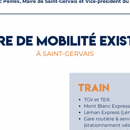
 Peillex, Maire de Saint-Gervais et Vice-président d
RE DE MOBILITÉ EXI
À SAINT-GERVAIS
Train
TGV et TER.
Mont Blanc Express S
Léman Express (Léma
Gare routière & servi
(stationnement vélo