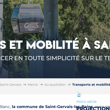
 ET MOBILITÉ À SA
CER EN TOUTE SIMPLICITÉ SUR LE T
Saint-Gervais
Mairie
Au quotidien
Transports et mobilit
Hors-série
Blanc,
la commune de Saint-Gervais-les-Bains
, avec s
PROJECTION