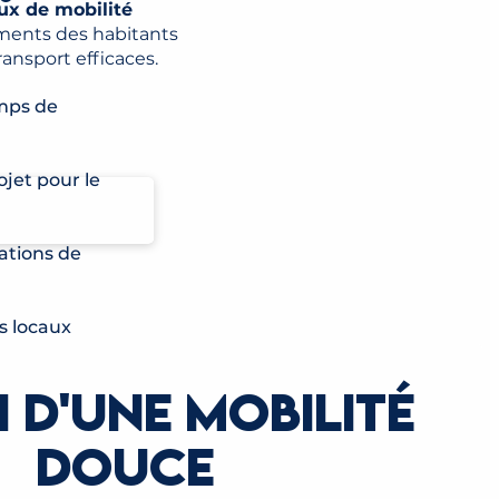
ux de mobilité
ements des habitants
ansport efficaces.
emps de
ojet pour le
vations de
s locaux
nvergure
I D'UNE MOBILITÉ
ilité au
DOUCE
ers.
R