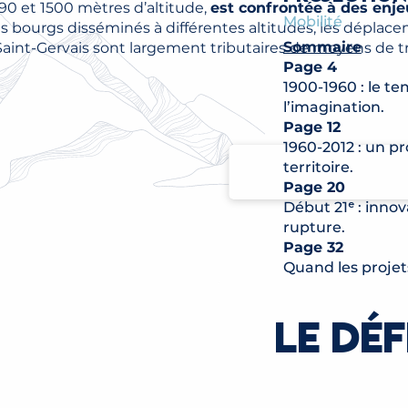
90 et 1500 mètres d’altitude,
est confrontée à des enje
Mobilité
es bourgs disséminés à différentes altitudes, les déplac
Sommaire
 Saint-Gervais sont largement tributaires de moyens de tr
Page 4
1900-1960 : le t
l’imagination.
Page 12
1960-2012 : un pr
territoire.
Page 20
Début 21ᵉ : inno
rupture.
Page 32
Quand les projet
prennent une e
nationale.
LE DÉF
Page 42
Toute l’offre mob
service des usag
TÉLÉCHARGE