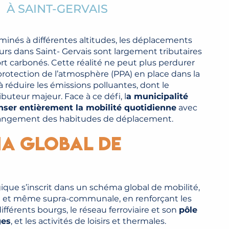
À SAINT-GERVAIS
minés à différentes altitudes, les déplacements
eurs dans Saint- Gervais sont largement tributaires
t carbonés. Cette réalité ne peut plus perdurer
rotection de l’atmosphère (PPA) en place dans la
t à réduire les émissions polluantes, dont le
buteur majeur. Face à ce défi, l
a municipalité
nser entièrement la mobilité quotidienne
avec
ngement des habitudes de déplacement.
a global de
égique s’inscrit dans un schéma global de mobilité,
e et même supra-communale, en renforçant les
fférents bourgs, le réseau ferroviaire et son
pôle
ges
, et les activités de loisirs et thermales.