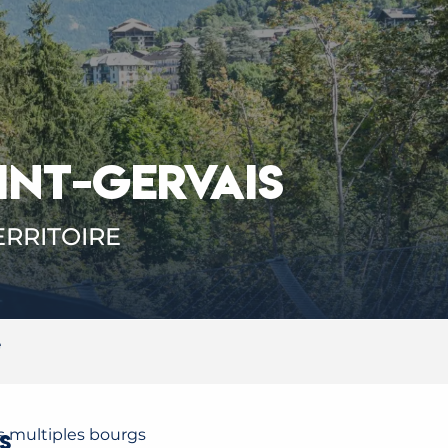
INT-GERVAIS
ERRITOIRE
é
es multiples bourgs
S