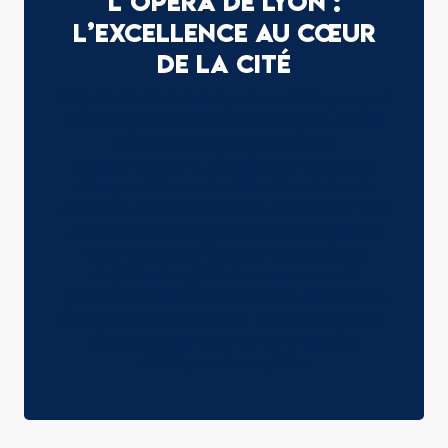
L’Opéra de Lyon :
L’Excellence au Cœur
de la Cité
L’Opéra National de Lyon se distingue par
une programmation d’envergure, alliant
tradition lyrique et création
contemporaine. L’institution propose
chaque saison une sélection riche de
concerts et de spectacles, portés par des
artistes et chefs d’orchestre de stature
internationale. Des représentations
d’opéras magistrales aux concerts
symphoniques de l’Orchestre de l’Opéra,
chaque événement est rigoureusement
élaboré pour garantir une qualité
artistique d’exception.