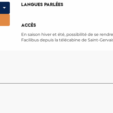
Langues parlées
Langues parlées
Accès
Accès
En saison hiver et été, possibilité de se ren
Facilibus depuis la télécabine de Saint-Gerva
EGLI
NICO
L’églis
Gratuit
de l’ar
la prem
grâce 
colport
Saint-