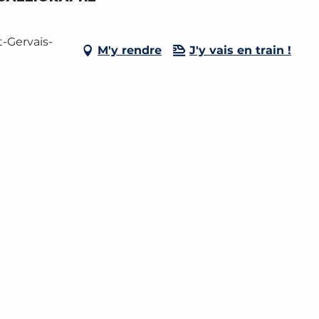
t-Gervais-
M'y rendre
J'y vais en train !