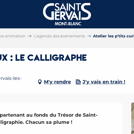
ne animation
L’agenda des événements
Atelier les p'tits cu
eux : le calligraphe
rvais-les-
M'y rendre
J'y vais en train !
partenant au fonds du Trésor de Saint-
lligraphie. Chacun sa plume !
