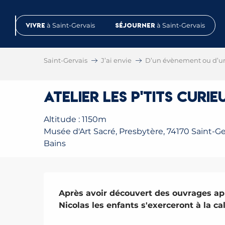
Aller
au
Vivre
à Saint-Gervais
Séjourner
à Saint-Gervais
contenu
principal
Saint-Gervais
J’ai envie
D’un évènement ou d’u
Atelier les p'tits curi
Altitude : 1150m
Musée d'Art Sacré, Presbytère, 74170 Saint-Ge
Bains
Description
Après avoir découvert des ouvrages ap
Nicolas les enfants s'exerceront à la ca