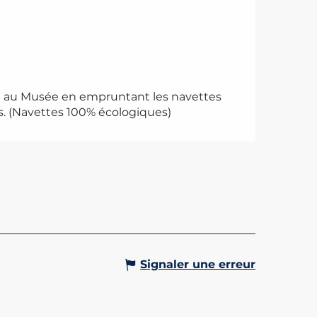
dre au Musée en empruntant les navettes
is. (Navettes 100% écologiques)
SE BAROQUE DE SAINT
LAS DE VÉROCE
e Saint-Nicolas est l’un des joyaux
t baroque alpin, construite durant
ière moitié du 18ème siècle,
aux apports financiers des
eurs et des...
Gervais-les-Bains
Signaler une erreur