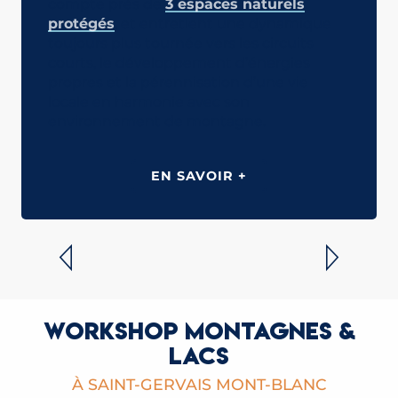
compte près de
3 espaces naturels
protégés
, et entretient une dynamique
toujours plus tournée vers les circuits
courts, le développement d’énergies
propres et la pérennisation d’une vie
locale en harmonie avec son
environnement de montagne.
EN SAVOIR +
VENIR À SAINT-GERVAIS
LIRE LA SUITE
WORKSHOP MONTAGNES &
LACS
À SAINT-GERVAIS MONT-BLANC