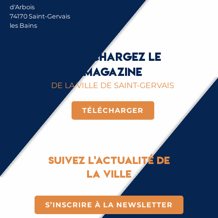
d'Arbois
74170 Saint-Gervais
les Bains
Téléchargez le
magazine
DE LA VILLE DE SAINT-GERVAIS
TÉLÉCHARGER
Suivez l'actualité de
la ville
S’INSCRIRE À LA NEWSLETTER