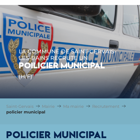
LA COMMUNE DE SAINT-GERVAIS-
LES-BAINS RECRUTE UN
POILICIER MUNICIPAL
(H/F)
Saint-Gervais
Mairie
Ma mairie
Recrutement
policier municipal
policier municipal