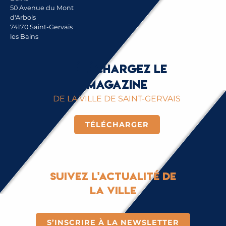
50 Avenue du Mont
d'Arbois
74170 Saint-Gervais
les Bains
Téléchargez le
magazine
DE LA VILLE DE SAINT-GERVAIS
TÉLÉCHARGER
Suivez l'actualité de
la ville
S’INSCRIRE À LA NEWSLETTER