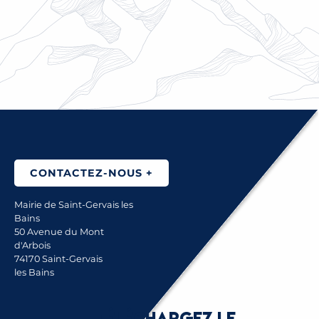
RENOUVELLEMENT DU PASS SAINTG’AIR®
2026-2027
CONTACTEZ-NOUS +
Mairie de Saint-Gervais les
Bains
50 Avenue du Mont
d'Arbois
74170 Saint-Gervais
les Bains
Téléchargez le