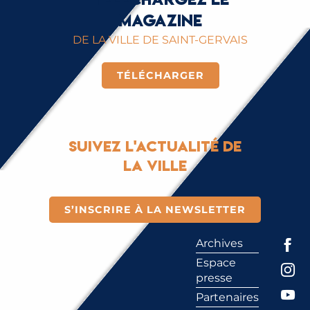
magazine
DE LA VILLE DE SAINT-GERVAIS
TÉLÉCHARGER
Suivez l'actualité de
la ville
S’INSCRIRE À LA NEWSLETTER
Archives
Espace
presse
Partenaires