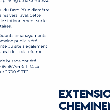
u parking de la Comtesse.
u du Dard (d’un diamètre
res vers l’aval. Cette
de stationnement sur le
aires.
récédents aménagements
domaine public a été
urité du site a également
 aval de la plateforme.
t de busage ont été
 86 867,64 € TTC. La
our 2 700 € TTC.
EXTENSI
CHEMINE