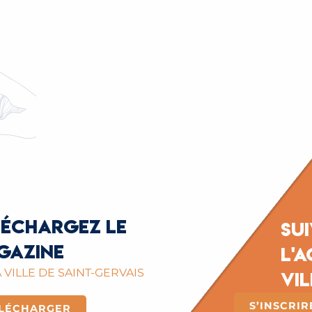
RETOUR EN IMAGES SUR LA SOIRÉE D
léchargez le
Su
gazine
l'a
 VILLE DE SAINT-GERVAIS
vil
S’INSCRI
LÉCHARGER