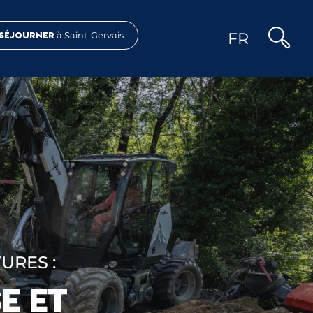
FR
Séjourner
à Saint-Gervais
Recher
URES :
E ET