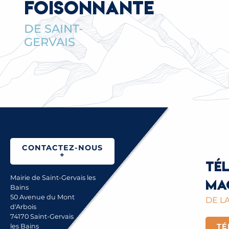
FOISONNANTE
DE SAINT-
GERVAIS
CONTACTEZ-NOUS
+
Té
Mairie de Saint-Gervais les
ma
Bains
50 Avenue du Mont
DE LA
d'Arbois
74170 Saint-Gervais
TÉ
les Bains