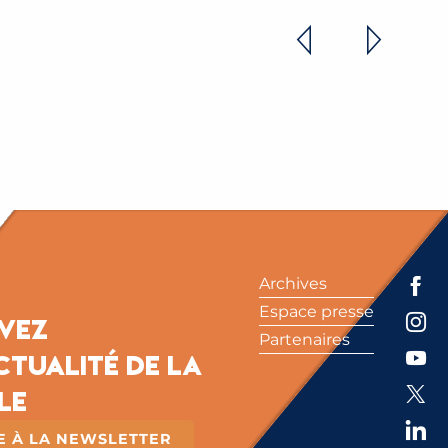
ES VŒUX DU MAIRE
Archives
Espace presse
ivez
Partenaires
ctualité de la
le
RE À LA NEWSLETTER