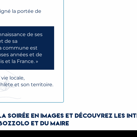
ligné la portée de
onnaissance de ses
et de sa
 la commune est
uses années et de
is et la France. »
ie locale,
ète et son territoire.
la soirée en images et découvrez les in
Bozzolo et du Maire