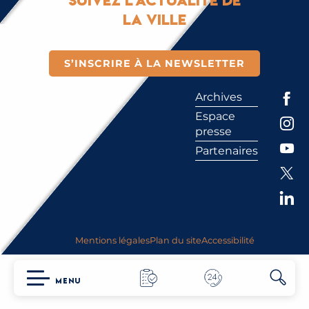
Suivez l'actualité de
la ville
S’INSCRIRE À LA NEWSLETTER
Archives
Espace
presse
Partenaires
Mentions légales
Plan du site
Accessibilité
MENU
Reche