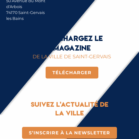
50 Avenue du Mont
d'Arbois
74170 Saint-Gervais
les Bains
Téléchargez le
magazine
DE LA VILLE DE SAINT-GERVAIS
TÉLÉCHARGER
Suivez l'actualité de
la ville
S’INSCRIRE À LA NEWSLETTER