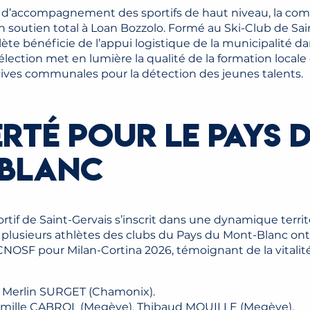
ue d’accompagnement des sportifs de haut niveau, la co
n soutien total à Loan Bozzolo. Formé au Ski-Club de Sai
hlète bénéficie de l’appui logistique de la municipalité d
sélection met en lumière la qualité de la formation local
tives communales pour la détection des jeunes talents.
ERTÉ POUR LE PAYS 
BLANC
if de Saint-Gervais s’inscrit dans une dynamique territo
 plusieurs athlètes des clubs du Pays du Mont-Blanc ont
 CNOSF pour Milan-Cortina 2026, témoignant de la vitalit
 Merlin SURGET (Chamonix).
Camille CABROL (Megève), Thibaud MOUILLE (Megève).