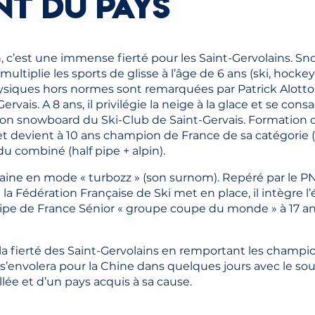
NT DU PAYS
n, c’est une immense fierté pour les Saint-Gervolains. S
 multiplie les sports de glisse à l’âge de 6 ans (ski, hockey
physiques hors normes sont remarquées par Patrick Alott
rvais. A 8 ans, il privilégie la neige à la glace et se co
tion snowboard du Ski-Club de Saint-Gervais. Formation
es et devient à 10 ans champion de France de sa catégorie 
u combiné (half pipe + alpin).
haine en mode « turbozz » (son surnom). Repéré par le
la Fédération Française de Ski met en place, il intègre 
quipe de France Sénior « groupe coupe du monde » à 17 a
it la fierté des Saint-Gervolains en remportant les cham
 s’envolera pour la Chine dans quelques jours avec le so
ée et d’un pays acquis à sa cause.