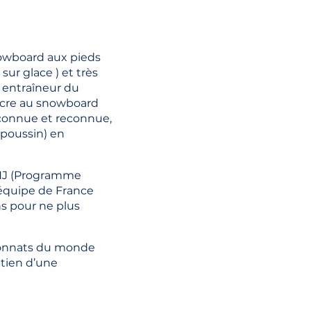
nowboard aux pieds
 sur glace ) et très
o entraîneur du
nsacre au snowboard
 connue et reconnue,
(poussin) en
 PNJ (Programme
l’équipe de France
ns pour ne plus
pionnats du monde
utien d’une