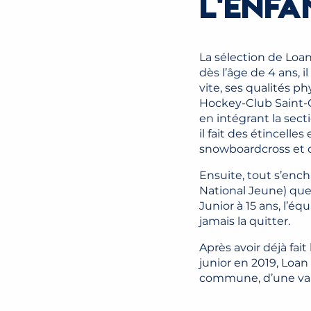
L'ENFA
La sélection de Loa
dès l’âge de 4 ans, il
vite, ses qualités 
Hockey-Club Saint-Ge
en intégrant la sec
il fait des étincell
snowboardcross et d
Ensuite, tout s’enc
National Jeune) que 
Junior à 15 ans, l’é
jamais la quitter.
Après avoir déjà fa
junior en 2019, Loan
commune, d’une vall