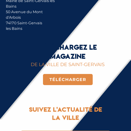
Mairie de Saint-Gervais les
Bains
50 Avenue du Mont
d'Arbois
74170 Saint-Gervais
les Bains
Téléchargez le
magazine
DE LA VILLE DE SAINT-GERVAIS
TÉLÉCHARGER
Suivez l'actualité de
la ville