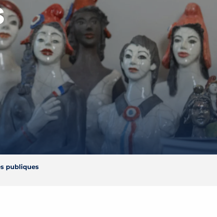
S
es publiques