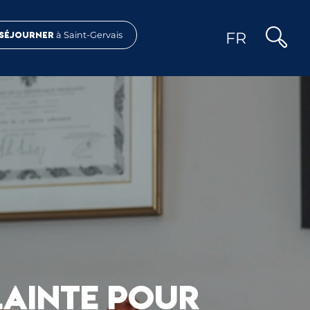
FR
Séjourner
à Saint-Gervais
Recher
LAINTE POUR