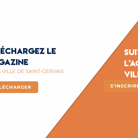
léchargez le
Su
gazine
l'a
 VILLE DE SAINT-GERVAIS
vil
S’INSCRI
LÉCHARGER