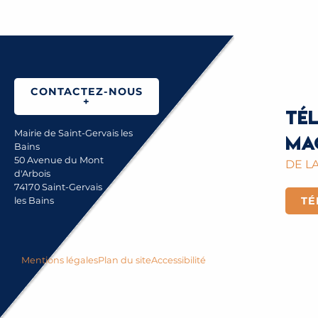
CONTACTEZ-NOUS
+
Té
Mairie de Saint-Gervais les
ma
Bains
50 Avenue du Mont
DE LA
d'Arbois
74170 Saint-Gervais
TÉ
les Bains
Mentions légales
Plan du site
Accessibilité