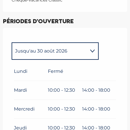
Chèque-Vacances Classic
Périodes d'ouverture
Jusqu'au
30 août 2026
Du
9 mars 2026
au
5 avril
2026
Lundi
Fermé
Du
6 avril 2026
au
3 mai 2026
Mardi
10:00 - 12:30
14:00 - 18:00
Du
4 mai 2026
au
3 juillet
2026
Mercredi
10:00 - 12:30
14:00 - 18:00
Du
31 août 2026
au
16
octobre 2026
Jeudi
10:00 - 12:30
14:00 - 18:00