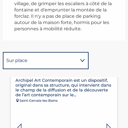
village, de grimper les escaliers à côté de la
fontaine et d'emprunter la montée de la
forclaz. Il n'y a pas de place de parking
autour de la maison forte, hormis pour les
personnes à mobilité réduite.
Sur place
ARCHIPEL ART CONTEMPORAIN
Est une offre similaire à
proximité de...
Archipel Art Contemporain est un dispositif,
original dans sa structure, qui intervient dans
le champ de la diffusion et de la découverte
de l’art contemporain sur le...
Saint-Gervais-les-Bains