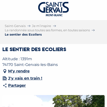
Saint-Gervais
Je m’inspire
La randonnée sous toutes ses formes, en toutes saisons
Le sentier des Ecoliers
Le sentier des Ecoliers
Altitude : 1391m
74170 Saint-Gervais-les-Bains
M'y rendre
J'y vais en train !
Partager