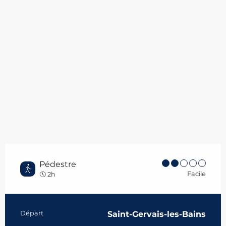
Pédestre
Facile
2h
Informations pratiques
Départ
Saint-Gervais-les-Bains