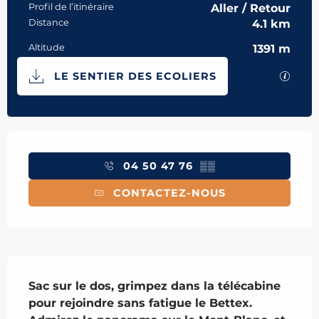
Profil de l’itinéraire
Aller / Retour
Distance
4.1 km
Altitude
1391 m
Documentation
SECTI
LE SENTIER DES ECOLIERS
Ouverture et coordonnées
04 50 47 76
▒▒
CONTACTEZ-NOUS
Description
Sac sur le dos, grimpez dans la télécabine 
pour rejoindre sans fatigue le Bettex. 