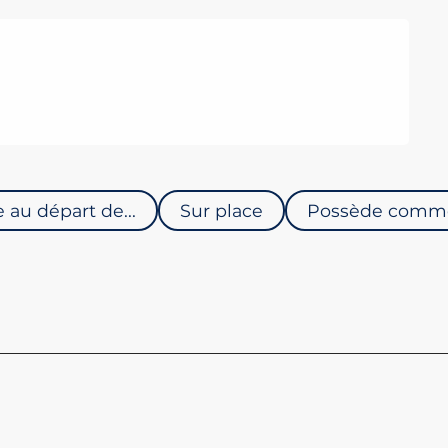
TÉLÉC
 au départ de...
Sur place
Possède comme 
SAINT
La télé
d'accéd
mètres 
hiver v
épousto
Saint-