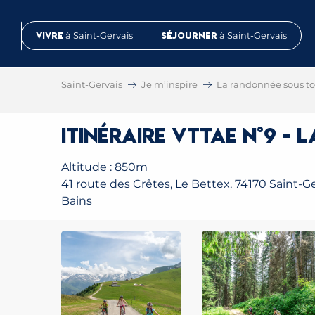
Aller
au
Vivre
à Saint-Gervais
Séjourner
à Saint-Gervais
contenu
principal
Saint-Gervais
Je m’inspire
La randonnée sous tou
Itinéraire VTTAE n°9 -
Altitude : 850m
41 route des Crêtes, Le Bettex, 74170 Saint-Ge
Bains