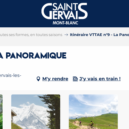
tes ses formes, en toutes saisons
Itinéraire VTTAE n°9 - La Pa
 La Panoramique
rvais-les-
M'y rendre
J'y vais en train !