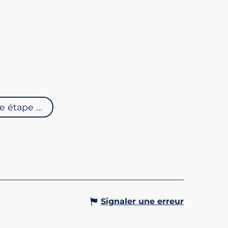
ABINE DE L'ALPIN -
étape ...
-GERVAIS/LE BETTEX
cabine de l'Alpin vous permet
Réservable
er au Plateau du Bettex à 1450
d'altitude. Là-haut, été comme
ous profiterez du panorama
uflant sur le Mont Blanc.
Gervais-les-Bains
Signaler une erreur