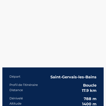
Informations pratiques
Départ
Saint-Gervais-les-Bains
Profil de l’itinéraire
Boucle
Distance
17.9 km
Dénivelé
788 m
Altitude
1400 m