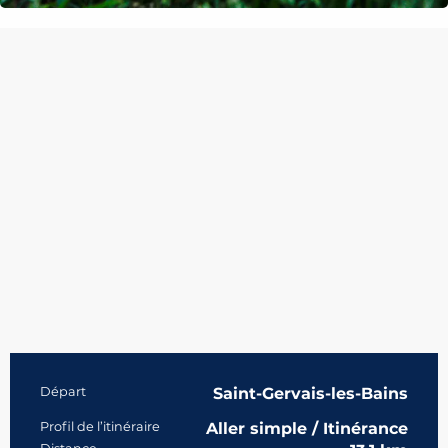
Informations pratiques
Départ
Saint-Gervais-les-Bains
Profil de l’itinéraire
Aller simple / Itinérance