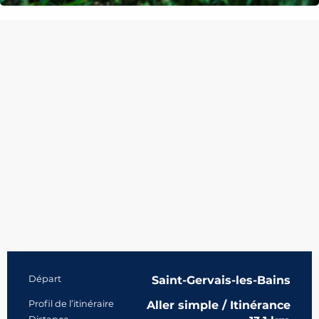
Informations pratiques
Départ
Saint-Gervais-les-Bains
Profil de l’itinéraire
Aller simple / Itinérance