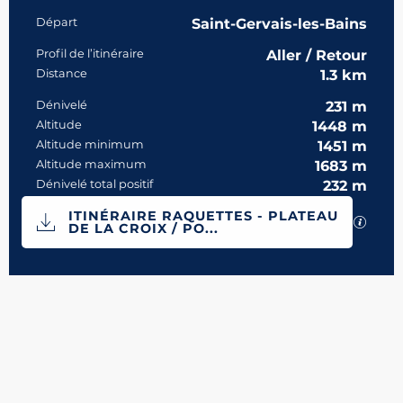
Informations pratiques
Départ
Saint-Gervais-les-Bains
Profil de l’itinéraire
Aller / Retour
Distance
1.3 km
Dénivelé
231 m
Altitude
1448 m
Altitude minimum
1451 m
Altitude maximum
1683 m
Dénivelé total positif
232 m
Documentation
ITINÉRAIRE RAQUETTES - PLATEAU
SECTI
DE LA CROIX / PO...
231 m de Dénivelé
Dénivelé