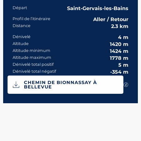
Informations pratiques
Départ
Saint-Gervais-les-Bains
Profil de l’itinéraire
Aller / Retour
Distance
2.3 km
Dénivelé
4 m
Altitude
1420 m
Altitude minimum
1424 m
Altitude maximum
1778 m
Dénivelé total positif
5 m
Dénivelé total négatif
-354 m
Documentation
CHEMIN DE BIONNASSAY À
SECTI
BELLEVUE
4 m de Dénivelé
Dénivelé