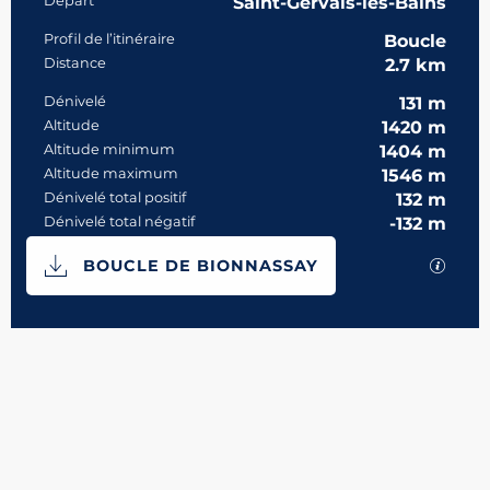
Informations pratiques
Départ
Saint-Gervais-les-Bains
Profil de l’itinéraire
Boucle
Distance
2.7 km
Dénivelé
131 m
Altitude
1420 m
Altitude minimum
1404 m
Altitude maximum
1546 m
Dénivelé total positif
132 m
Dénivelé total négatif
-132 m
Documentation
SECTI
BOUCLE DE BIONNASSAY
131 m de Dénivelé
Dénivelé