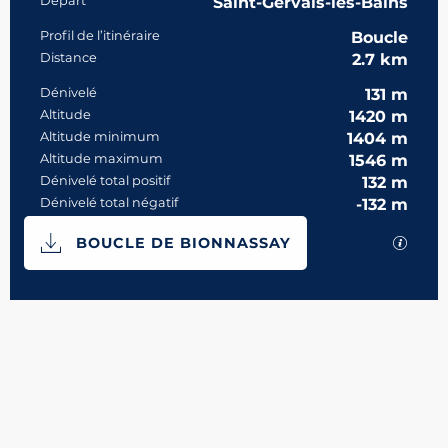
Informations pratiques
Départ
Saint-Gervais-les-Bains
Profil de l’itinéraire
Boucle
Distance
2.7 km
Dénivelé
131 m
Altitude
1420 m
Altitude minimum
1404 m
Altitude maximum
1546 m
Dénivelé total positif
132 m
Dénivelé total négatif
-132 m
Documentation
SECTI
BOUCLE DE BIONNASSAY
131 m de Dénivelé
Dénivelé