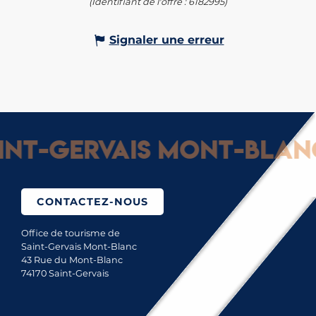
(Identifiant de l'offre :
6182995
)
Signaler une erreur
t-Gervais Mont-Blanc :
CONTACTEZ-NOUS
Office de tourisme de
Saint-Gervais Mont-Blanc
43 Rue du Mont-Blanc
74170 Saint-Gervais