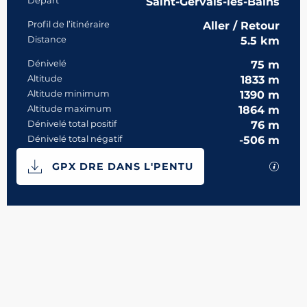
Informations pratiques
Départ
Saint-Gervais-les-Bains
Profil de l’itinéraire
Aller / Retour
Distance
5.5 km
Dénivelé
75 m
Altitude
1833 m
Altitude minimum
1390 m
Altitude maximum
1864 m
Dénivelé total positif
76 m
Dénivelé total négatif
-506 m
Documentation
SECTI
GPX DRE DANS L'PENTU
75 m de Dénivelé
Dénivelé