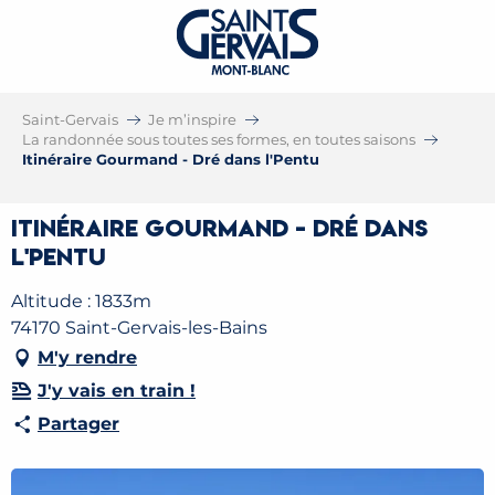
Saint-Gervais
Je m’inspire
La randonnée sous toutes ses formes, en toutes saisons
Itinéraire Gourmand - Dré dans l'Pentu
Itinéraire Gourmand - Dré dans
l'Pentu
Altitude : 1833m
74170 Saint-Gervais-les-Bains
M'y rendre
J'y vais en train !
Partager