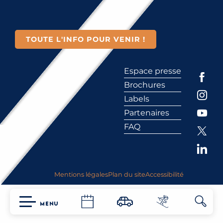
TOUTE L'INFO POUR VENIR !
Espace presse
Brochures
Labels
Partenaires
FAQ
Mentions légales
Plan du site
Accessibilité
MENU
Reche