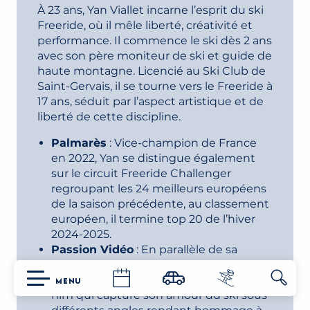
À 23 ans, Yan Viallet incarne l’esprit du ski
Freeride, où il mêle liberté, créativité et
performance. Il commence le ski dès 2 ans
avec son père moniteur de ski et guide de
haute montagne. Licencié au Ski Club de
Saint-Gervais, il se tourne vers le Freeride à
17 ans, séduit par l’aspect artistique et de
liberté de cette discipline.
Palmarès
: Vice-champion de France
en 2022, Yan se distingue également
sur le circuit Freeride Challenger
regroupant les 24 meilleurs européens
de la saison précédente, au classement
européen, il termine top 20 de l’hiver
2024-2025.
Passion Vidéo
: En parallèle de sa
carrière, Yan développe sa passion pour
la vidéo, avec son projet « VARIETY », un
MENU
film qui capture son amour du ski sous
Reche