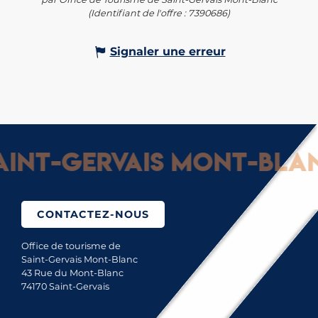
(Identifiant de l'offre :
7390686
)
Signaler une erreur
nt-Gervais Mont-Blanc 
CONTACTEZ-NOUS
Office de tourisme de
Saint-Gervais Mont-Blanc
43 Rue du Mont-Blanc
74170 Saint-Gervais