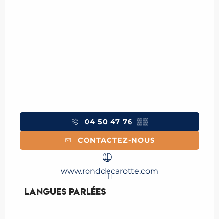
04 50 47 76
▒▒
CONTACTEZ-NOUS
www.ronddecarotte.com
Langues parlées
Langues parlées