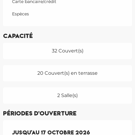
Carte bancaire/crédit
Espèces
Capacité
32 Couvert(s)
20 Couvert(s) en terrasse
2 Salle(s)
Périodes d'ouverture
Du
Jusqu'au
30 avril 2026
17 octobre 2026
au
17 octobre 2026