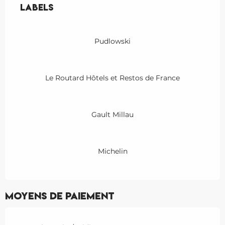
Labels
Labels
Pudlowski
Le Routard Hôtels et Restos de France
Gault Millau
Michelin
Moyens de paiement