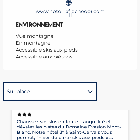
www.hotel-laflechedor.com
Environnement
Environnement
Vue montagne
En montagne
Accessible skis aux pieds
Accessible aux piétons
Sur place
HÔTEL LA FLÈCHE D'OR
Est une étape de ...
Chaussez vos skis en toute tranquillité et
dévalez les pistes du Domaine Evasion Mont-
Blanc. Notre hôtel 3* à Saint-Gervais vous
permet, l'hiver de partir skis aux pieds et...