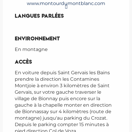
www.montourdumontblanc.com
Langues parlées
Langues parlées
Environnement
Environnement
En montagne
Accès
Accès
En voiture depuis Saint Gervais les Bains
prendre la direction les Contamines
Montjoie à environ 3 kilomètres de Saint
Gervais, sur votre gauche traverser le
village de Bionnay puis encore sur la
gauche à la chapelle monter en direction
de Bionnassay sur 4 kilomètres (route de
montagne) jusqu'au parking du Crozat.
Depuis le parking compter 15 minutes à
pied direction Col de Voza.