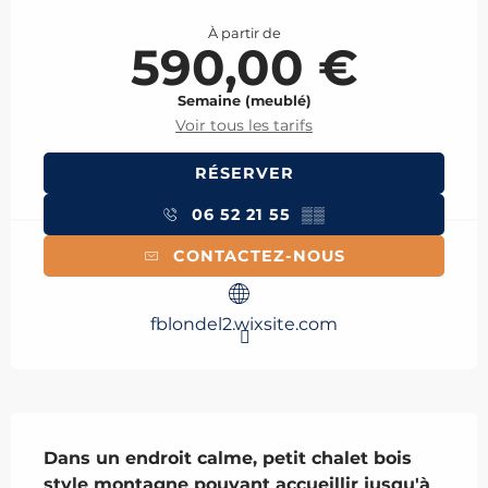
Ouverture et coordonnées
À partir de
590,00 €
Semaine (meublé)
Voir tous les tarifs
RÉSERVER
06 52 21 55
▒▒
CONTACTEZ-NOUS
fblondel2.wixsite.com
Description
Dans un endroit calme, petit chalet bois 
style montagne pouvant accueillir jusqu'à 