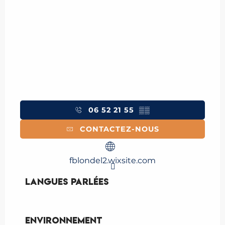
06 52 21 55
▒▒
CONTACTEZ-NOUS
fblondel2.wixsite.com
Langues parlées
Langues parlées
Environnement
Environnement