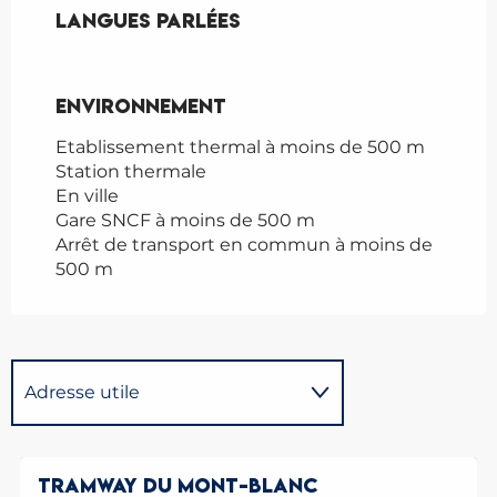
Langues parlées
Langues parlées
Environnement
Environnement
Etablissement thermal à moins de 500 m
Station thermale
En ville
Gare SNCF à moins de 500 m
Arrêt de transport en commun à moins de
500 m
Adresse utile
Est une offre similaire à
proximité de...
TRAMWAY DU MONT-BLANC