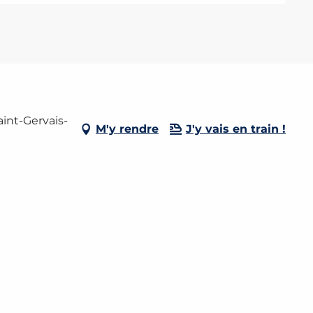
int-Gervais-
M'y rendre
J'y vais en train !