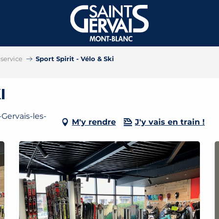
service
Sport Spirit - Vélo & Ski
i
Gervais-les-
M'y rendre
J'y vais en train !