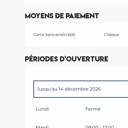
Moyens de paiement
Carte bancaire/crédit
Chèque
Périodes d'ouverture
Jusqu'au
14 décembre 2026
Du
1 janvier 2026
au
30 mars 2026
Lundi
Fermé
Du
15 décembre 2026
au
30 mars 2027
Mardi
09:00 - 12:00