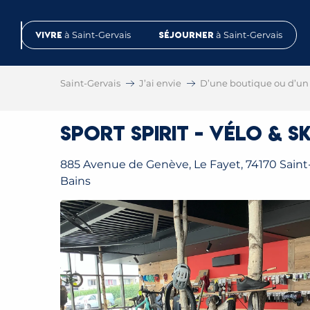
Aller
au
Vivre
à Saint-Gervais
Séjourner
à Saint-Gervais
contenu
principal
Saint-Gervais
J’ai envie
D’une boutique ou d’un 
Sport Spirit - Vélo & Sk
885 Avenue de Genève, Le Fayet, 74170 Saint-
Bains