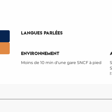
Langues parlées
Langues parlées
Environnement
Environnement
Moins de 10 min d'une gare SNCF à pied
S
S
l