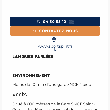
04 50 55 12
▒▒
CONTACTEZ-NOUS
www.sportspirit.fr
Langues parlées
Langues parlées
Environnement
Environnement
Moins de 10 min d'une gare SNCF à pied
Accès
Accès
Situé à 600 mètres de la Gare SNCF Saint-
Gervais-les-Bains Le Fayet et de l'ascenseur