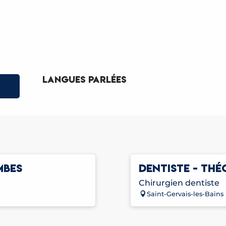
Langues parlées
Langues parlées
MBES
DENTISTE - TH
Chirurgien dentiste
Saint-Gervais-les-Bains