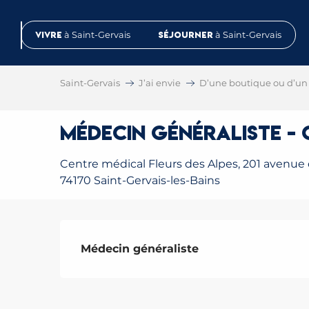
Aller
au
Vivre
à Saint-Gervais
Séjourner
à Saint-Gervais
contenu
principal
Saint-Gervais
J’ai envie
D’une boutique ou d’un 
Médecin généraliste - 
Centre médical Fleurs des Alpes, 201 avenue
74170 Saint-Gervais-les-Bains
Description
Médecin généraliste