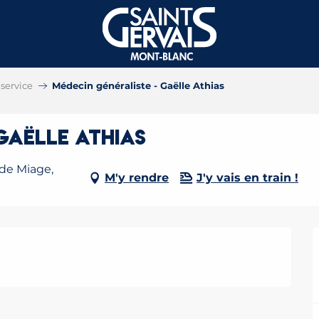
service
Médecin généraliste - Gaëlle Athias
Gaëlle Athias
 de Miage,
M'y rendre
J'y vais en train !