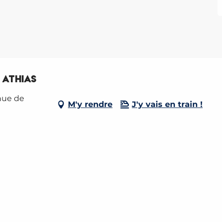
 Athias
nue de
M'y rendre
J'y vais en train !