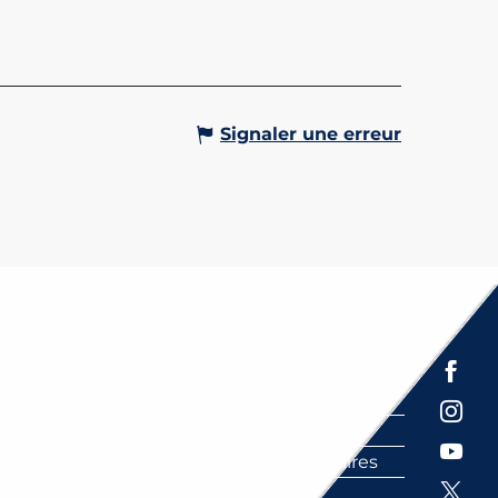
Signaler une erreur
Thermalisme & Bien-viv
Espace presse
Brochures
Labels
Partenaires
FAQ