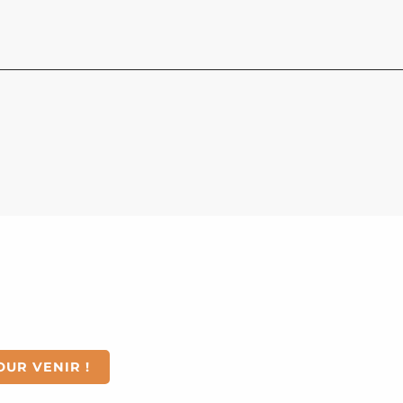
c : Glisse, Montagne, 
OUR VENIR !